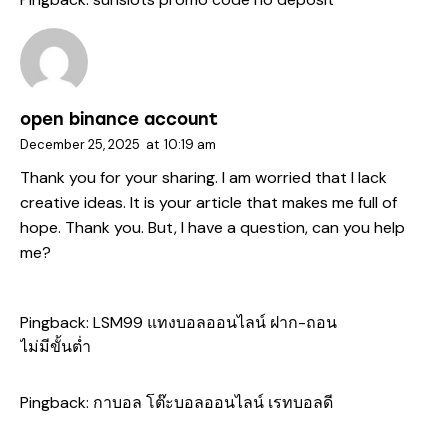
open binance account
December 25, 2025
at
10:19 am
Thank you for your sharing. I am worried that I lack
creative ideas. It is your article that makes me full of
hope. Thank you. But, I have a question, can you help
me?
Pingback:
LSM99 แทงบอลออนไลน์ ฝาก-ถอน
ไม่มีขั้นต่ำ
Pingback:
กาบอล โต๊ะบอลออนไลน์ เรทบอลดี