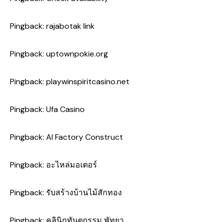
Pingback:
rajabotak link
Pingback:
uptownpokie.org
Pingback:
playwinspiritcasino.net
Pingback:
Ufa Casino
Pingback:
AI Factory Construct
Pingback:
อะไหล่มอเตอร์
Pingback:
รับสร้างบ้านไม้สักทอง
Pingback:
คลินิกทันตกรรม พัทยา