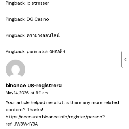
Pingback:
ip stresser
Pingback:
DG Casino
Pingback:
ตรายางออนไลน์
Pingback:
parimatch онлайн
binance US-registrera
May 14, 2026
at
9:11 am
Your article helped me a lot, is there any more related
content? Thanks!
https://accounts.binance.info/register/person?
ref=JW3W4Y3A