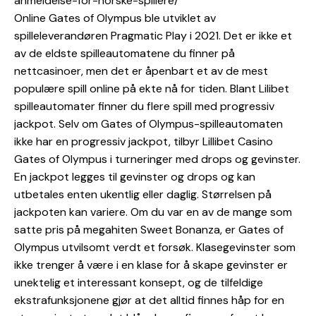
anmeldelse-for-norske-spillere/
Online Gates of Olympus ble utviklet av
spilleleverandøren Pragmatic Play i 2021. Det er ikke et
av de eldste spilleautomatene du finner på
nettcasinoer, men det er åpenbart et av de mest
populære spill online på ekte nå for tiden. Blant Lilibet
spilleautomater finner du flere spill med progressiv
jackpot. Selv om Gates of Olympus-spilleautomaten
ikke har en progressiv jackpot, tilbyr Lillibet Casino
Gates of Olympus i turneringer med drops og gevinster.
En jackpot legges til gevinster og drops og kan
utbetales enten ukentlig eller daglig. Størrelsen på
jackpoten kan variere. Om du var en av de mange som
satte pris på megahiten Sweet Bonanza, er Gates of
Olympus utvilsomt verdt et forsøk. Klasegevinster som
ikke trenger å være i en klase for å skape gevinster er
unektelig et interessant konsept, og de tilfeldige
ekstrafunksjonene gjør at det alltid finnes håp for en