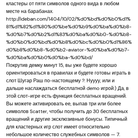
кластеры от пяти символов одного вида в любом
месте на барабанах.
http://ideban.com/1404/10/02/%d0%bd%d0%b0%d1%
81%d1%82%d1%80%d0%be%d0%b9%d0%ba%d0%b8-
%d0%b7%d0%b2%d1%83%d0%ba%d0%b0-%d0%b8-
%d0%b0%d0%bd%d0%b8%d0%bc%d0%b0%d1%86%
d0%b8%d0%b8-%d0%b2-aviator-%d0%ba%d0%b7-
%d0%ba%d0%b0%d0%ba-%d0%bd/
Покрутив демку минут 15, вы уже будете хорошо
ориентироваться в правилах и будете готовы играть в
слот Шугар Раш по-настоящему ?. Нуууу, или и
дальше наслаждаться бесплатной demo игрой:) Да, в
этой слот-игре есть функция бесплатных вращений.
Вы можете активировать ее, выпав три или более
символов Scatter, чтобы получить до 30 бесплатных
вращений и другие эксклюзивные бонусы. Типичный
для кластерных игр слот имеет относительно
небольшое количество служебных символов — 7.