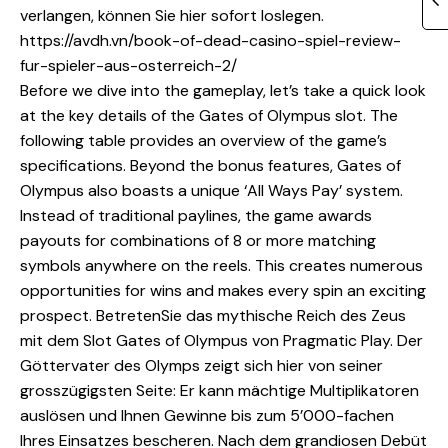
verlangen, können Sie hier sofort loslegen.
https://avdh.vn/book-of-dead-casino-spiel-review-
fur-spieler-aus-osterreich-2/
Before we dive into the gameplay, let’s take a quick look
at the key details of the Gates of Olympus slot. The
following table provides an overview of the game’s
specifications. Beyond the bonus features, Gates of
Olympus also boasts a unique ‘All Ways Pay’ system.
Instead of traditional paylines, the game awards
payouts for combinations of 8 or more matching
symbols anywhere on the reels. This creates numerous
opportunities for wins and makes every spin an exciting
prospect. BetretenSie das mythische Reich des Zeus
mit dem Slot Gates of Olympus von Pragmatic Play. Der
Göttervater des Olymps zeigt sich hier von seiner
grosszügigsten Seite: Er kann mächtige Multiplikatoren
auslösen und Ihnen Gewinne bis zum 5’000-fachen
Ihres Einsatzes bescheren. Nach dem grandiosen Debüt