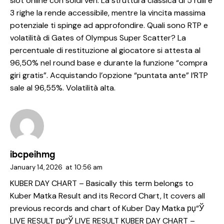
slot online con soldi veri. La struttura classica di 5 rulli e
3 righe la rende accessibile, mentre la vincita massima
potenziale ti spinge ad approfondire. Quali sono RTP e
volatilità di Gates of Olympus Super Scatter? La
percentuale di restituzione al giocatore si attesta al
96,50% nel round base e durante la funzione “compra
giri gratis”. Acquistando l’opzione “puntata ante” l’RTP
sale al 96,55%. Volatilità alta.
ibcpeihmg
January 14, 2026
at
10:56 am
KUBER DAY CHART – Basically this term belongs to
Kuber Matka Result and its Record Chart, It covers all
previous records and chart of Kuber Day Matka рџ“Ў
LIVE RESULT рџ“Ў LIVE RESULT KUBER DAY CHART –