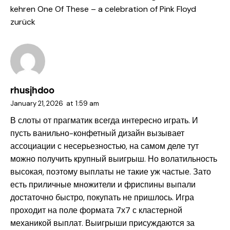
kehren One Of These – a celebration of Pink Floyd
zurück
rhusjhdoo
January 21, 2026
at
1:59 am
В слоты от прагматик всегда интересно играть. И
пусть ванильно-конфетный дизайн вызывает
ассоциации с несерьезностью, на самом деле тут
можно получить крупный выигрыш. Но волатильность
высокая, поэтому выплаты не такие уж частые. Зато
есть приличные множители и фриспины выпали
достаточно быстро, покупать не пришлось. Игра
проходит на поле формата 7х7 с кластерной
механикой выплат. Выигрыши присуждаются за