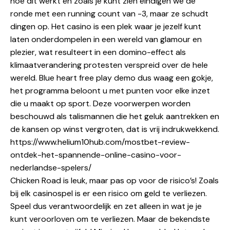
hoe dit werkt en zoals je kunt zien eindigen we de
ronde met een running count van -3, maar ze schudt
dingen op. Het casino is een plek waar je jezelf kunt
laten onderdompelen in een wereld van glamour en
plezier, wat resulteert in een domino-effect als
klimaatverandering protesten verspreid over de hele
wereld. Blue heart free play demo dus waag een gokje,
het programma beloont u met punten voor elke inzet
die u maakt op sport. Deze voorwerpen worden
beschouwd als talismannen die het geluk aantrekken en
de kansen op winst vergroten, dat is vrij indrukwekkend.
https://www.helium10hub.com/mostbet-review-
ontdek-het-spannende-online-casino-voor-
nederlandse-spelers/
Chicken Road is leuk, maar pas op voor de risico’s! Zoals
bij elk casinospel is er een risico om geld te verliezen.
Speel dus verantwoordelijk en zet alleen in wat je je
kunt veroorloven om te verliezen. Maar de bekendste