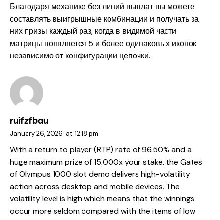
Благодаря механике без линий выплат вы можете
составлять выигрышные комбинации и получать за
них призы каждый раз, когда в видимой части
матрицы появляется 5 и более одинаковых иконок
независимо от конфигурации цепочки.
ruifzfbau
January 26, 2026
at
12:18 pm
With a return to player (RTP) rate of 96.50% and a
huge maximum prize of 15,000x your stake, the Gates
of Olympus 1000 slot demo delivers high-volatility
action across desktop and mobile devices. The
volatility level is high which means that the winnings
occur more seldom compared with the items of low