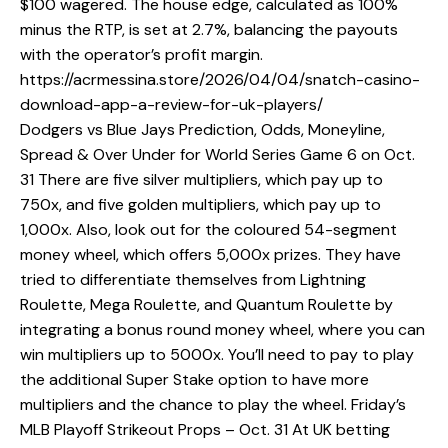
$100 wagered. The house edge, calculated as 100%
minus the RTP, is set at 2.7%, balancing the payouts
with the operator’s profit margin.
https://acrmessina.store/2026/04/04/snatch-casino-
download-app-a-review-for-uk-players/
Dodgers vs Blue Jays Prediction, Odds, Moneyline,
Spread & Over Under for World Series Game 6 on Oct.
31 There are five silver multipliers, which pay up to
750x, and five golden multipliers, which pay up to
1,000x. Also, look out for the coloured 54-segment
money wheel, which offers 5,000x prizes. They have
tried to differentiate themselves from Lightning
Roulette, Mega Roulette, and Quantum Roulette by
integrating a bonus round money wheel, where you can
win multipliers up to 5000x. You’ll need to pay to play
the additional Super Stake option to have more
multipliers and the chance to play the wheel. Friday’s
MLB Playoff Strikeout Props – Oct. 31 At UK betting